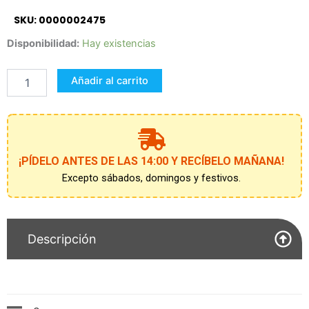
SKU: 0000002475
PUZZLE
Disponibilidad:
Hay existencias
DE
MADERA
Añadir al carrito
TOCA
Y
SIENTE
MELISSA
&
DOUG
¡PÍDELO ANTES DE LAS 14:00 Y RECÍBELO MAÑANA!
cantidad
Excepto sábados, domingos y festivos.
Descripción