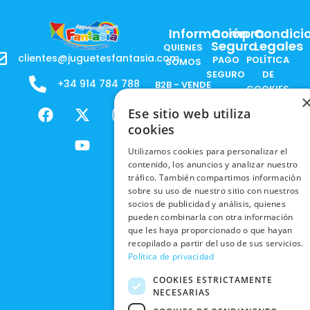
Información
Compra
Condici
Segura
Legales
QUIENES
clientes@juguetesfantasia.com
PAGO
POLÍTICA
SOMOS
SEGURO
DE
+34 914 784 788
B2B - VENDE
COOKIES
ENVÍOS
NUESTOS
F
X
Y
I
Ese sitio web utiliza
NACIONALES
POLÍTICAS
PRODUCTOS
a
-
o
n
DE
cookies
ENVÍOS
c
t
u
s
RESPONSABILIDAD
PRIVACIDAD
INTERNACIONALES
e
w
t
t
SOCIAL
Utilizamos cookies para personalizar el
EN RRSS
contenido, los anuncios y analizar nuestro
b
i
u
a
RECOGIDA
TRABAJA
tráfico. También compartimos información
POLÍTICA DE
o
t
b
g
EN TIENDA
CON
sobre su uso de nuestro sitio con nuestros
PRIVACIDAD
o
t
e
r
NOSOTROS
socios de publicidad y análisis, quienes
DEVOLUCIONES
k
e
a
CONDICIONES
pueden combinarla con otra información
Y CAMBIOS
NUESTRAS
r
m
DE COMPRA
que les haya proporcionado o que hayan
TIENDAS
recopilado a partir del uso de sus servicios.
CANCELAR
Política de privacidad
PEDIDO
BLACK
FRIDAY
COOKIES ESTRICTAMENTE
NECESARIAS
CONTACTO