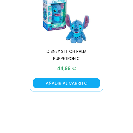
DISNEY STITCH PALM
PUPPETRONIC
REAL FX
44,99
€
AÑADIR AL CARRITO
AÑA