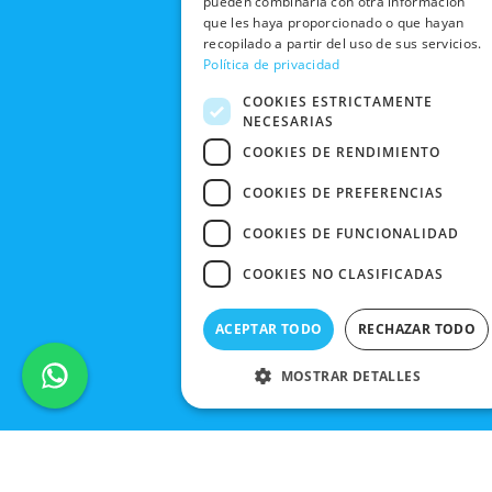
CANCELAR
pueden combinarla con otra información
PEDIDO
que les haya proporcionado o que hayan
BLACK
recopilado a partir del uso de sus servicios.
FRIDAY
Política de privacidad
CONTACTO
COOKIES ESTRICTAMENTE
NECESARIAS
COOKIES DE RENDIMIENTO
COOKIES DE PREFERENCIAS
COOKIES DE FUNCIONALIDAD
COOKIES NO CLASIFICADAS
ACEPTAR TODO
RECHAZAR TODO
MOSTRAR DETALLES