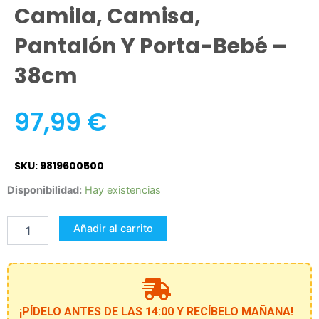
Camila, Camisa,
Pantalón Y Porta-Bebé –
38cm
97,99
€
SKU: 9819600500
Reborn
Disponibilidad:
Hay existencias
prematuro
Camila,
Añadir al carrito
camisa,
pantalón
y
porta-
bebé
-
¡PÍDELO ANTES DE LAS 14:00 Y RECÍBELO MAÑANA!
38cm