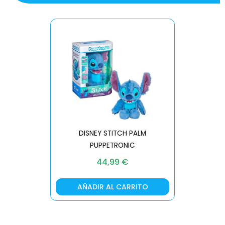
DISNEY STITCH PALM
PUPPETRONIC
REAL FX
44,99
€
AÑADIR AL CARRITO
AÑA