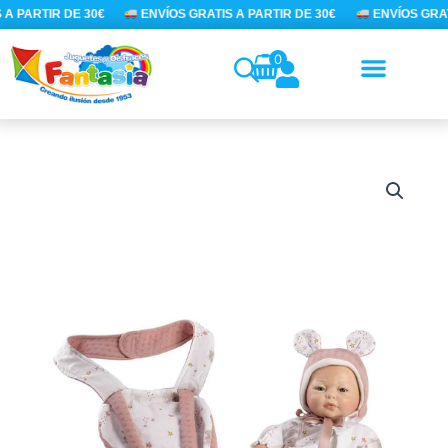
Ir
A PARTIR DE 30€
ENVÍOS GRATIS A PARTIR DE 30€
ENVÍOS GRATI
al
contenido
0