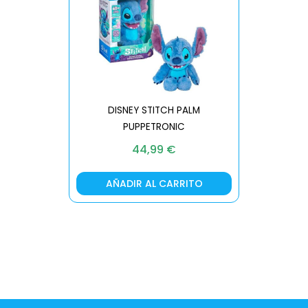
DISNEY STITCH PALM
PUPPETRONIC
REAL FX
44,99
€
AÑADIR AL CARRITO
AÑA