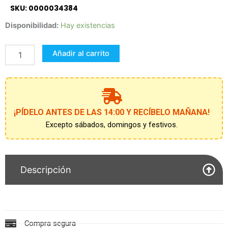
SKU: 0000034384
CLOUDEES
Disponibilidad:
Hay existencias
-
FIGURA
Añadir al carrito
PEQUEÑA
SURTIDA
cantidad
¡PÍDELO ANTES DE LAS 14:00 Y RECÍBELO MAÑANA!
Excepto sábados, domingos y festivos.
Descripción
Compra segura