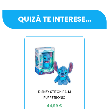
QUIZÁ TE INTERESE...
DISNEY STITCH PALM
PUPPETRONIC
REAL FX
44,99
€