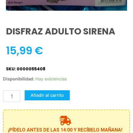
DISFRAZ ADULTO SIRENA
15,99
€
SKU: 0000055408
DISFRAZ
Disponibilidad:
Hay existencias
ADULTO
SIRENA
Añadir al carrito
cantidad
¡PÍDELO ANTES DE LAS 14:00 Y RECÍBELO MAÑANA!