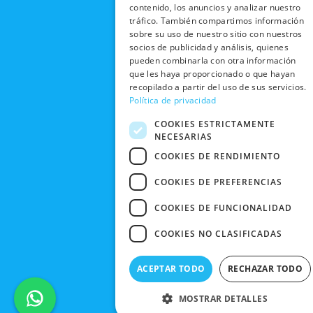
RECOGIDA
TRABAJA
contenido, los anuncios y analizar nuestro
POLÍTICA DE
o
t
b
g
EN TIENDA
CON
tráfico. También compartimos información
PRIVACIDAD
o
t
e
r
NOSOTROS
sobre su uso de nuestro sitio con nuestros
DEVOLUCIONES
k
e
a
CONDICIONES
socios de publicidad y análisis, quienes
Y CAMBIOS
NUESTRAS
r
m
pueden combinarla con otra información
DE COMPRA
TIENDAS
que les haya proporcionado o que hayan
CANCELAR
recopilado a partir del uso de sus servicios.
PEDIDO
BLACK
Política de privacidad
FRIDAY
COOKIES ESTRICTAMENTE
CONTACTO
NECESARIAS
COOKIES DE RENDIMIENTO
COOKIES DE PREFERENCIAS
COOKIES DE FUNCIONALIDAD
COOKIES NO CLASIFICADAS
ACEPTAR TODO
RECHAZAR TODO
MOSTRAR DETALLES