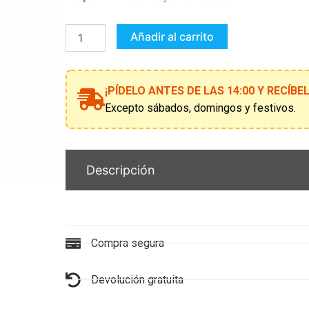
NIÑA
FANTASMA
INFANTIL
Añadir al carrito
5-
6
AÑOS
cantidad
¡PÍDELO ANTES DE LAS 14:00 Y RECÍB
Excepto sábados, domingos y festivos.
Descripción
Compra segura
Devolución gratuita