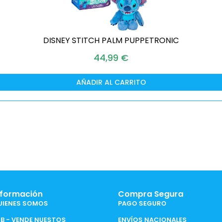
DISNEY STITCH PALM PUPPETRONIC
44,99
€
AÑADIR AL CARRITO
nformación
Compra Segura
UIENES SOMOS
PAGO SEGURO
2B - VENDE NUESTOS
ENVÍOS NACIONALES