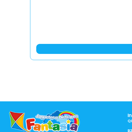
I
Q
B