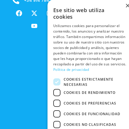
+34 914 784 788
B2B - VENDE
COOKIES
ENVÍOS
NUESTOS
F
X
Y
I
Ese sitio web utiliza
NACIONALES
POLÍTICAS
PRODUCTOS
a
-
o
n
cookies
DE
ENVÍOS
c
t
u
s
RESPONSABILIDAD
PRIVACIDAD
Utilizamos cookies para personalizar el
INTERNACIONALES
e
w
t
t
SOCIAL
EN RRSS
contenido, los anuncios y analizar nuestro
b
i
u
a
RECOGIDA
tráfico. También compartimos información
TRABAJA
POLÍTICA DE
o
t
b
g
sobre su uso de nuestro sitio con nuestros
EN TIENDA
CON
PRIVACIDAD
o
t
e
r
socios de publicidad y análisis, quienes
NOSOTROS
DEVOLUCIONES
k
e
a
pueden combinarla con otra información
CONDICIONES
Y CAMBIOS
que les haya proporcionado o que hayan
NUESTRAS
r
m
DE COMPRA
recopilado a partir del uso de sus servicios.
TIENDAS
CANCELAR
Política de privacidad
PEDIDO
BLACK
COOKIES ESTRICTAMENTE
FRIDAY
NECESARIAS
CONTACTO
COOKIES DE RENDIMIENTO
COOKIES DE PREFERENCIAS
COOKIES DE FUNCIONALIDAD
COOKIES NO CLASIFICADAS