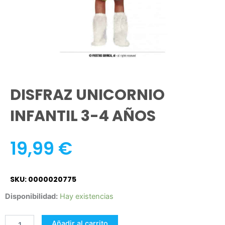
DISFRAZ UNICORNIO
INFANTIL 3-4 AÑOS
19,99
€
SKU: 0000020775
DISFRAZ
Disponibilidad:
Hay existencias
UNICORNIO
INFANTIL
Añadir al carrito
3-