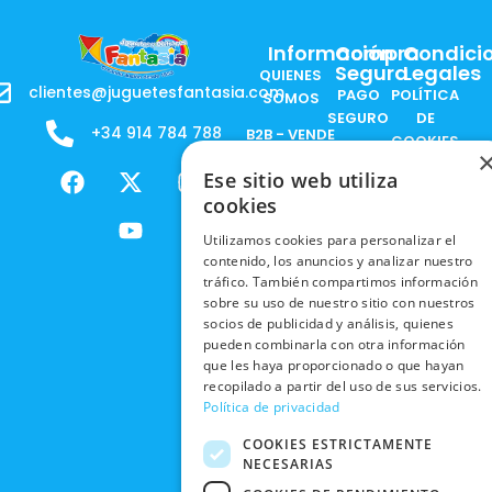
Información
Compra
Condici
Segura
Legales
QUIENES
clientes@juguetesfantasia.com
PAGO
POLÍTICA
SOMOS
SEGURO
DE
+34 914 784 788
B2B - VENDE
COOKIES
ENVÍOS
NUESTOS
F
X
Y
I
Ese sitio web utiliza
NACIONALES
POLÍTICAS
PRODUCTOS
a
-
o
n
DE
cookies
ENVÍOS
c
t
u
s
RESPONSABILIDAD
PRIVACIDAD
INTERNACIONALES
e
w
t
t
SOCIAL
Utilizamos cookies para personalizar el
EN RRSS
contenido, los anuncios y analizar nuestro
b
i
u
a
RECOGIDA
TRABAJA
tráfico. También compartimos información
POLÍTICA DE
o
t
b
g
EN TIENDA
CON
sobre su uso de nuestro sitio con nuestros
PRIVACIDAD
o
t
e
r
NOSOTROS
socios de publicidad y análisis, quienes
DEVOLUCIONES
k
e
a
CONDICIONES
pueden combinarla con otra información
Y CAMBIOS
NUESTRAS
r
m
DE COMPRA
que les haya proporcionado o que hayan
TIENDAS
recopilado a partir del uso de sus servicios.
CANCELAR
Política de privacidad
PEDIDO
BLACK
FRIDAY
COOKIES ESTRICTAMENTE
NECESARIAS
CONTACTO