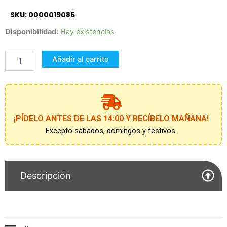
SKU: 0000019086
DISFRAZ
Disponibilidad:
Hay existencias
TUESDAY
14-
Añadir al carrito
16
AÑOS
MIERCOLES
MERLINA
cantidad
¡PÍDELO ANTES DE LAS 14:00 Y RECÍBELO MAÑANA!
Excepto sábados, domingos y festivos.
Descripción