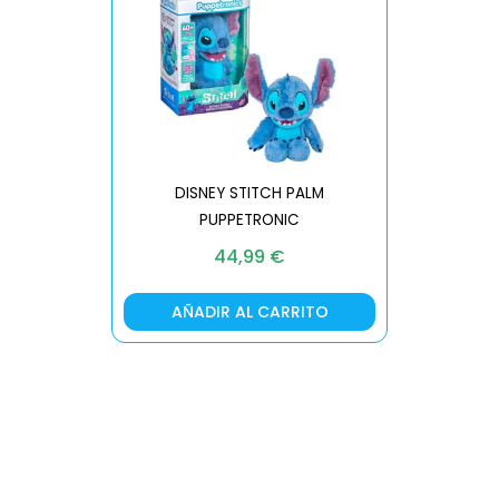
DISNEY STITCH PALM
PUPPETRONIC
REAL FX
44,99
€
AÑADIR AL CARRITO
AÑA