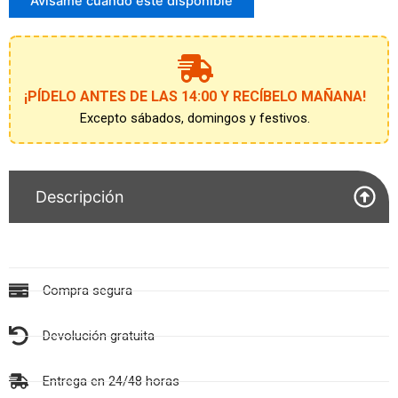
para
Avísame cuando esté disponible
unirte
a
la
lista
de
¡PÍDELO ANTES DE LAS 14:00 Y RECÍBELO MAÑANA!
espera
Excepto sábados, domingos y festivos.
Descripción
Compra segura
Devolución gratuita
Entrega en 24/48 horas