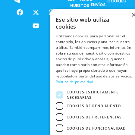
COOKIES
ENVÍOS
NUESTOS
F
X
Y
I
NACIONALES
POLÍTICAS
PRODUCTOS
a
-
o
n
DE
Ese sitio web utiliza
ENVÍOS
c
t
u
s
RESPONSABILIDAD
PRIVACIDAD
cookies
INTERNACIONALES
e
w
t
t
SOCIAL
EN RRSS
b
i
u
a
Utilizamos cookies para personalizar el
RECOGIDA
TRABAJA
POLÍTICA DE
o
t
b
g
contenido, los anuncios y analizar nuestro
EN TIENDA
CON
PRIVACIDAD
o
t
e
r
tráfico. También compartimos información
NOSOTROS
sobre su uso de nuestro sitio con nuestros
DEVOLUCIONES
k
e
a
CONDICIONES
socios de publicidad y análisis, quienes
Y CAMBIOS
NUESTRAS
r
m
DE COMPRA
pueden combinarla con otra información
TIENDAS
CANCELAR
que les haya proporcionado o que hayan
PEDIDO
recopilado a partir del uso de sus servicios.
BLACK
Política de privacidad
FRIDAY
COOKIES ESTRICTAMENTE
CONTACTO
NECESARIAS
COOKIES DE RENDIMIENTO
COOKIES DE PREFERENCIAS
COOKIES DE FUNCIONALIDAD