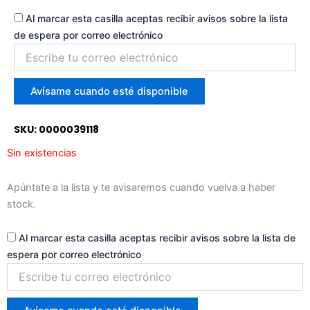
Al marcar esta casilla aceptas recibir avisos sobre la lista
de espera por correo electrónico
Introduce
tu
correo
para
Avísame cuando esté disponible
unirte
a
SKU: 0000039118
la
lista
Sin existencias
de
espera
Apúntate a la lista y te avisaremos cuando vuelva a haber
stock.
Al marcar esta casilla aceptas recibir avisos sobre la lista de
espera por correo electrónico
Introduce
tu
correo