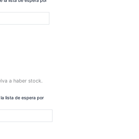
e la lista de espera por
lva a haber stock.
la lista de espera por