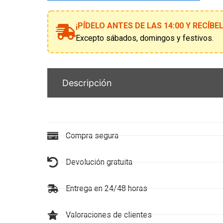
a
la
¡PÍDELO ANTES DE LAS 14:00 Y RECÍB
lista
de
Excepto sábados, domingos y festivos.
espera
Descripción
Compra segura
Devolución gratuita
Entrega en 24/48 horas
Valoraciones de clientes