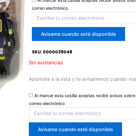
Al marcar esta casilla aceptas recibir avisos sobr
correo electrónico
Introduce
tu
correo
para
Avísame cuando esté disponible
unirte
a
la
SKU: 0000039048
lista
Sin existencias
de
espera
Apúntate a la lista y te avisaremos cuando vue
Al marcar esta casilla aceptas recibir avisos sobre 
correo electrónico
Introduce
tu
correo
para
Avísame cuando esté disponible
unirte