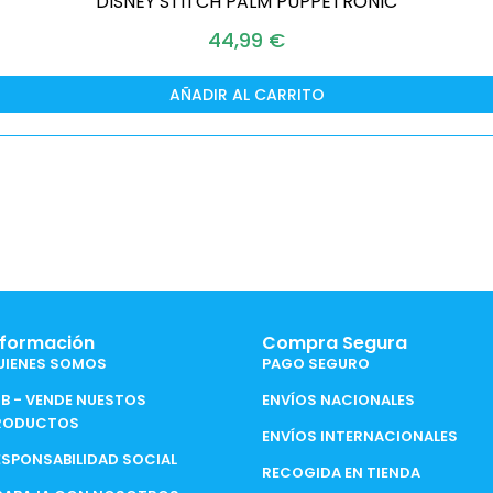
DISNEY STITCH PALM PUPPETRONIC
44,99
€
AÑADIR AL CARRITO
nformación
Compra Segura
UIENES SOMOS
PAGO SEGURO
2B - VENDE NUESTOS
ENVÍOS NACIONALES
RODUCTOS
ENVÍOS INTERNACIONALES
ESPONSABILIDAD SOCIAL
RECOGIDA EN TIENDA