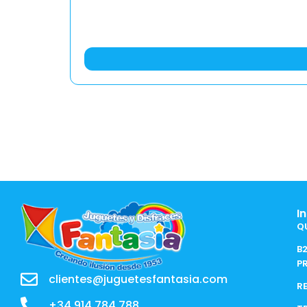
I
Q
B
P
clientes@juguetesfantasia.com
R
+34 914 784 788