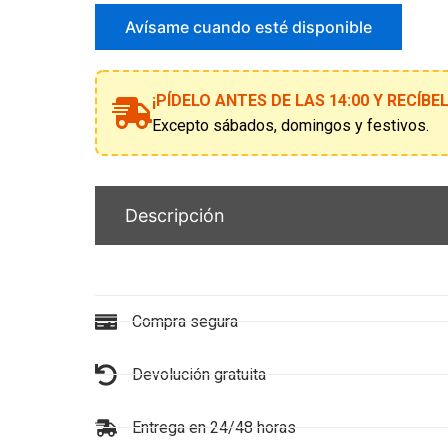
correo
para
Avísame cuando esté disponible
unirte
a
la
¡PÍDELO ANTES DE LAS 14:00 Y RECÍB
lista
de
Excepto sábados, domingos y festivos.
espera
Descripción
Compra segura
Devolución gratuita
Entrega en 24/48 horas