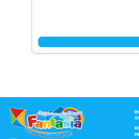
I
Q
B
P