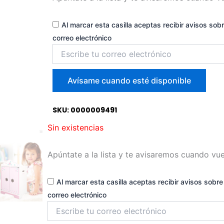
Al marcar esta casilla aceptas recibir avisos sobr
correo electrónico
Introduce
tu
correo
para
Avísame cuando esté disponible
unirte
a
la
SKU: 0000009491
lista
Sin existencias
de
espera
Apúntate a la lista y te avisaremos cuando vue
Al marcar esta casilla aceptas recibir avisos sobre 
correo electrónico
Introduce
tu