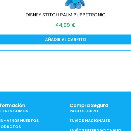
DISNEY STITCH PALM PUPPETRONIC
44,99
€
AÑADIR AL CARRITO
nformación
Compra Segura
UIENES SOMOS
PAGO SEGURO
2B - VENDE NUESTOS
ENVÍOS NACIONALES
RODUCTOS
ENVÍOS INTERNACIONALES