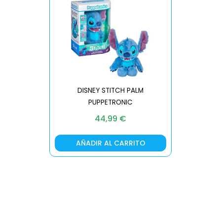
DISNEY STITCH PALM
PUPPETRONIC
REAL FX
44,99
€
AÑADIR AL CARRITO
AÑA