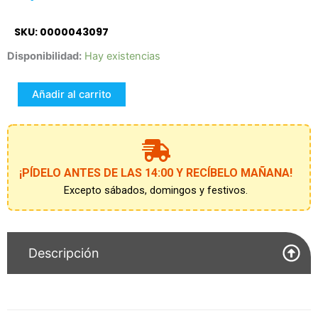
SKU: 0000043097
PESTAÑAS
Disponibilidad:
Hay existencias
CON
PLUMAS
Añadir al carrito
NEGRAS
cantidad
¡PÍDELO ANTES DE LAS 14:00 Y RECÍBELO MAÑANA!
Excepto sábados, domingos y festivos.
Descripción