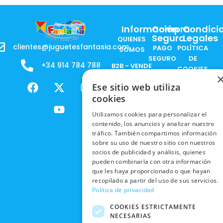
Información
Compra
Condici
Segura
Legales
QUIENES
clientes@juguetesfantasia.com
PAGO
POLÍTICA
SOMOS
SEGURO
DE
+34 914 784 788
B2B - VENDE
COOKIES
ENVÍOS
NUESTOS
F
X
Y
I
NACIONALES
POLÍTICAS
Ese sitio web utiliza
PRODUCTOS
a
-
o
n
DE
cookies
ENVÍOS
c
t
u
s
RESPONSABILIDAD
PRIVACIDAD
INTERNACIONALES
e
w
t
t
SOCIAL
Utilizamos cookies para personalizar el
EN RRSS
b
i
u
a
contenido, los anuncios y analizar nuestro
RECOGIDA
TRABAJA
POLÍTICA DE
tráfico. También compartimos información
o
t
b
g
EN TIENDA
CON
sobre su uso de nuestro sitio con nuestros
PRIVACIDAD
o
t
e
r
NOSOTROS
socios de publicidad y análisis, quienes
DEVOLUCIONES
k
e
a
CONDICIONES
pueden combinarla con otra información
Y CAMBIOS
NUESTRAS
r
m
DE COMPRA
que les haya proporcionado o que hayan
TIENDAS
recopilado a partir del uso de sus servicios.
CANCELAR
Política de privacidad
PEDIDO
BLACK
FRIDAY
COOKIES ESTRICTAMENTE
NECESARIAS
CONTACTO