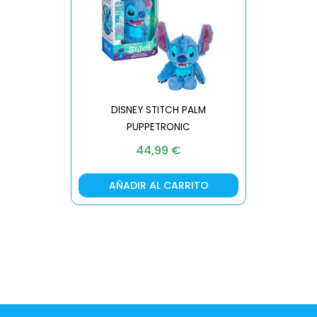
DISNEY STITCH PALM
PUPPETRONIC
REAL FX
44,99
€
AÑADIR AL CARRITO
AÑA