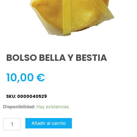
BOLSO BELLA Y BESTIA
10,00
€
SKU: 0000040529
BOLSO
Disponibilidad:
Hay existencias
BELLA
Y
Añadir al carrito
BESTIA
cantidad