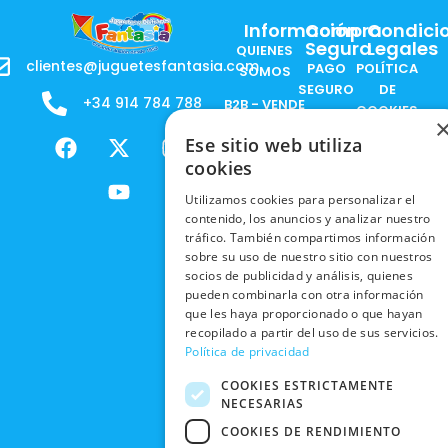
Información
Compra
Condici
Segura
Legales
QUIENES
clientes@juguetesfantasia.com
PAGO
POLÍTICA
SOMOS
SEGURO
DE
+34 914 784 788
B2B - VENDE
COOKIES
ENVÍOS
NUESTOS
F
X
Y
I
Ese sitio web utiliza
NACIONALES
POLÍTICAS
PRODUCTOS
a
-
o
n
DE
cookies
ENVÍOS
c
t
u
s
RESPONSABILIDAD
PRIVACIDAD
INTERNACIONALES
e
w
t
t
SOCIAL
Utilizamos cookies para personalizar el
EN RRSS
contenido, los anuncios y analizar nuestro
b
i
u
a
RECOGIDA
TRABAJA
tráfico. También compartimos información
POLÍTICA DE
o
t
b
g
EN TIENDA
CON
sobre su uso de nuestro sitio con nuestros
PRIVACIDAD
o
t
e
r
NOSOTROS
socios de publicidad y análisis, quienes
DEVOLUCIONES
k
e
a
CONDICIONES
pueden combinarla con otra información
Y CAMBIOS
NUESTRAS
r
m
DE COMPRA
que les haya proporcionado o que hayan
TIENDAS
recopilado a partir del uso de sus servicios.
CANCELAR
Política de privacidad
PEDIDO
BLACK
FRIDAY
COOKIES ESTRICTAMENTE
NECESARIAS
CONTACTO
COOKIES DE RENDIMIENTO