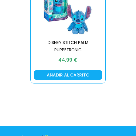
DISNEY STITCH PALM
PUPPETRONIC
REAL FX
44,99
€
AÑADIR AL CARRITO
AÑA