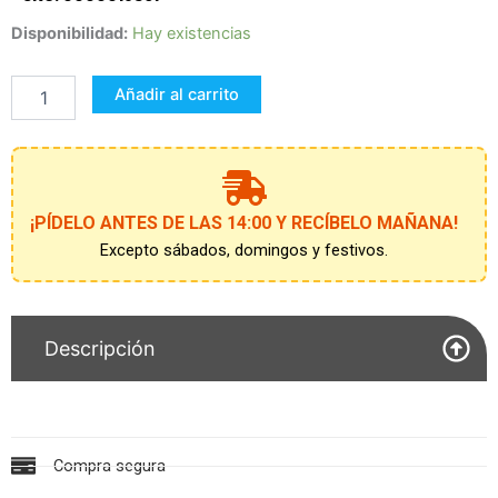
BOLSA
Disponibilidad:
Hay existencias
12
SERVILLETAS
Añadir al carrito
CATRINA
33X33
CMS
cantidad
¡PÍDELO ANTES DE LAS 14:00 Y RECÍBELO MAÑANA!
Excepto sábados, domingos y festivos.
Descripción
Compra segura