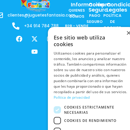
Información
Compra
Condici
Segura
Legales
QUIENES
clientes@juguetesfantasia.com
PAGO
POLÍTICA
SOMOS
SEGURO
DE
+34 914 784 788
B2B - VENDE
COOKIES
ENVÍOS
NUESTOS
F
X
Y
I
Ese sitio web utiliza
NACIONALES
POLÍTICAS
PRODUCTOS
a
-
o
n
cookies
DE
ENVÍOS
c
t
u
s
RESPONSABILIDAD
PRIVACIDAD
INTERNACIONALES
e
w
t
t
Utilizamos cookies para personalizar el
SOCIAL
EN RRSS
contenido, los anuncios y analizar nuestro
b
i
u
a
RECOGIDA
TRABAJA
tráfico. También compartimos información
POLÍTICA DE
o
t
b
g
EN TIENDA
CON
sobre su uso de nuestro sitio con nuestros
PRIVACIDAD
o
t
e
r
socios de publicidad y análisis, quienes
NOSOTROS
DEVOLUCIONES
k
e
a
CONDICIONES
pueden combinarla con otra información
Y CAMBIOS
NUESTRAS
r
m
que les haya proporcionado o que hayan
DE COMPRA
TIENDAS
recopilado a partir del uso de sus servicios.
CANCELAR
Política de privacidad
PEDIDO
BLACK
FRIDAY
COOKIES ESTRICTAMENTE
NECESARIAS
CONTACTO
COOKIES DE RENDIMIENTO