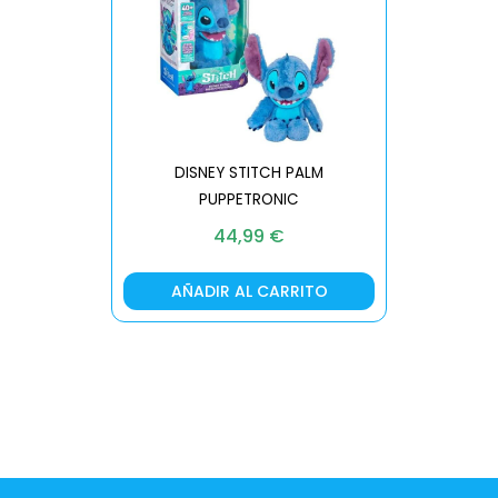
DISNEY STITCH PALM
PUPPETRONIC
REAL FX
44,99
€
AÑADIR AL CARRITO
AÑA