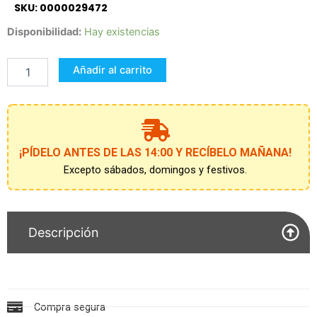
SKU: 0000029472
DIARIO
Disponibilidad:
Hay existencias
SECRETO
+
Añadir al carrito
SONIDO
FROZEN
2
cantidad
¡PÍDELO ANTES DE LAS 14:00 Y RECÍBELO MAÑANA!
Excepto sábados, domingos y festivos.
Descripción
Compra segura