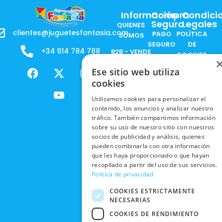
Información
Compra
Condici
Segura
Legales
QUIENES
clientes@juguetesfantasia.com
PAGO
POLÍTICA
SOMOS
SEGURO
DE
+34 914 784 788
B2B - VENDE
COOKIES
ENVÍOS
NUESTOS
F
X
Y
I
Ese sitio web utiliza
NACIONALES
POLÍTICAS
PRODUCTOS
a
-
o
n
DE
cookies
ENVÍOS
c
t
u
s
RESPONSABILIDAD
PRIVACIDAD
INTERNACIONALES
e
w
t
t
SOCIAL
Utilizamos cookies para personalizar el
EN RRSS
contenido, los anuncios y analizar nuestro
b
i
u
a
RECOGIDA
TRABAJA
tráfico. También compartimos información
POLÍTICA DE
o
t
b
g
EN TIENDA
CON
sobre su uso de nuestro sitio con nuestros
PRIVACIDAD
o
t
e
r
NOSOTROS
socios de publicidad y análisis, quienes
DEVOLUCIONES
k
e
a
CONDICIONES
pueden combinarla con otra información
Y CAMBIOS
NUESTRAS
r
m
DE COMPRA
que les haya proporcionado o que hayan
TIENDAS
recopilado a partir del uso de sus servicios.
CANCELAR
Política de privacidad
PEDIDO
BLACK
FRIDAY
COOKIES ESTRICTAMENTE
NECESARIAS
CONTACTO
COOKIES DE RENDIMIENTO