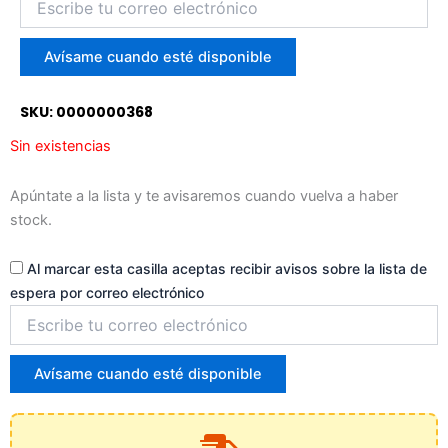
tu
correo
para
Avísame cuando esté disponible
unirte
a
SKU: 0000000368
la
lista
Sin existencias
de
espera
Apúntate a la lista y te avisaremos cuando vuelva a haber
stock.
Al marcar esta casilla aceptas recibir avisos sobre la lista de
espera por correo electrónico
Introduce
tu
correo
para
Avísame cuando esté disponible
unirte
a
la