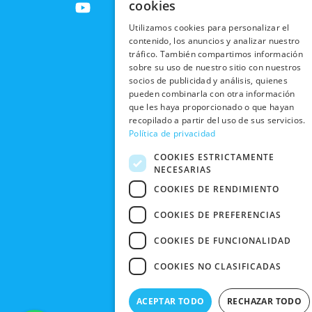
PRIVACIDAD
cookies
INTERNACIONALES
e
w
t
t
SOCIAL
EN RRSS
b
i
u
a
Utilizamos cookies para personalizar el
RECOGIDA
TRABAJA
POLÍTICA DE
contenido, los anuncios y analizar nuestro
o
t
b
g
EN TIENDA
CON
tráfico. También compartimos información
PRIVACIDAD
o
t
e
r
NOSOTROS
sobre su uso de nuestro sitio con nuestros
DEVOLUCIONES
k
e
a
CONDICIONES
socios de publicidad y análisis, quienes
Y CAMBIOS
NUESTRAS
r
m
DE COMPRA
pueden combinarla con otra información
TIENDAS
que les haya proporcionado o que hayan
CANCELAR
recopilado a partir del uso de sus servicios.
PEDIDO
BLACK
Política de privacidad
FRIDAY
COOKIES ESTRICTAMENTE
CONTACTO
NECESARIAS
COOKIES DE RENDIMIENTO
COOKIES DE PREFERENCIAS
COOKIES DE FUNCIONALIDAD
COOKIES NO CLASIFICADAS
ACEPTAR TODO
RECHAZAR TODO