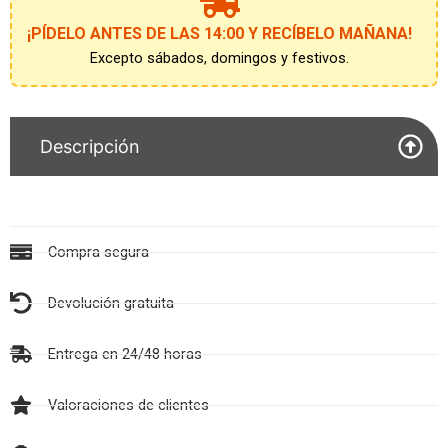
lista
de
¡PÍDELO ANTES DE LAS 14:00 Y RECÍBELO MAÑANA!
espera
Excepto sábados, domingos y festivos.
Descripción
Compra segura
Devolución gratuita
Entrega en 24/48 horas
Valoraciones de clientes