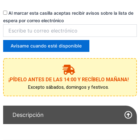
Al marcar esta casilla aceptas recibir avisos sobre la lista de
espera por correo electrónico
Introduce
tu
correo
para
Avísame cuando esté disponible
unirte
a
la
lista
de
¡PÍDELO ANTES DE LAS 14:00 Y RECÍBELO MAÑANA!
espera
Excepto sábados, domingos y festivos.
Descripción