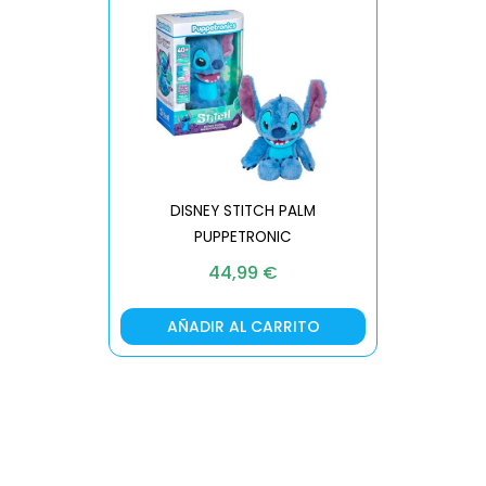
DISNEY STITCH PALM
PUPPETRONIC
REAL FX
44,99
€
AÑADIR AL CARRITO
AÑA