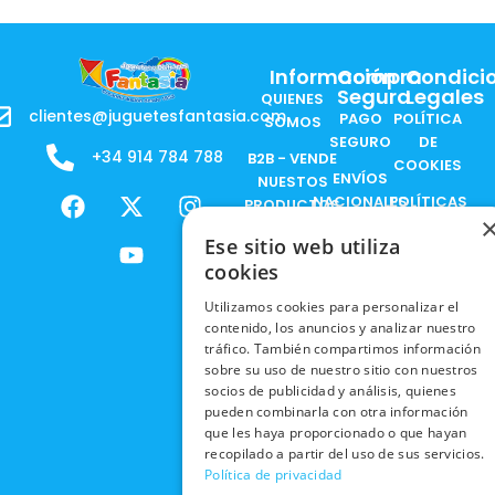
Información
Compra
Condici
Segura
Legales
QUIENES
clientes@juguetesfantasia.com
PAGO
POLÍTICA
SOMOS
SEGURO
DE
+34 914 784 788
B2B - VENDE
COOKIES
ENVÍOS
NUESTOS
F
X
Y
I
NACIONALES
POLÍTICAS
PRODUCTOS
a
-
o
n
DE
ENVÍOS
c
t
u
s
RESPONSABILIDAD
Ese sitio web utiliza
PRIVACIDAD
INTERNACIONALES
e
w
t
t
SOCIAL
cookies
EN RRSS
b
i
u
a
RECOGIDA
TRABAJA
POLÍTICA DE
Utilizamos cookies para personalizar el
o
t
b
g
EN TIENDA
CON
contenido, los anuncios y analizar nuestro
PRIVACIDAD
o
t
e
r
NOSOTROS
tráfico. También compartimos información
DEVOLUCIONES
k
e
a
CONDICIONES
sobre su uso de nuestro sitio con nuestros
Y CAMBIOS
NUESTRAS
r
m
DE COMPRA
socios de publicidad y análisis, quienes
TIENDAS
pueden combinarla con otra información
CANCELAR
que les haya proporcionado o que hayan
PEDIDO
BLACK
recopilado a partir del uso de sus servicios.
FRIDAY
Política de privacidad