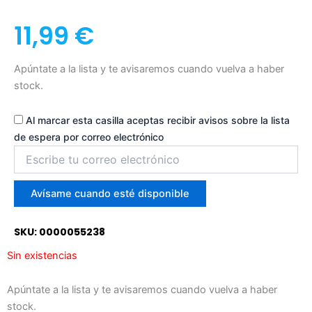
11,99
€
Apúntate a la lista y te avisaremos cuando vuelva a haber
stock.
Al marcar esta casilla aceptas recibir avisos sobre la lista
de espera por correo electrónico
Introduce
tu
correo
para
Avísame cuando esté disponible
unirte
a
SKU: 0000055238
la
lista
Sin existencias
de
espera
Apúntate a la lista y te avisaremos cuando vuelva a haber
stock.