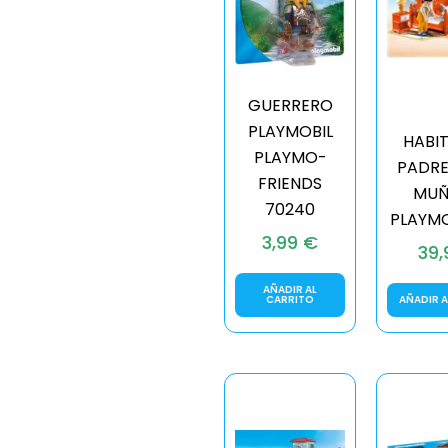
GUERRERO
PLAYMOBIL
HABI
PLAYMO-
PADRE
FRIENDS
MUÑ
70240
PLAYMO
3,99
€
39
AÑADIR AL
CARRITO
AÑADIR A