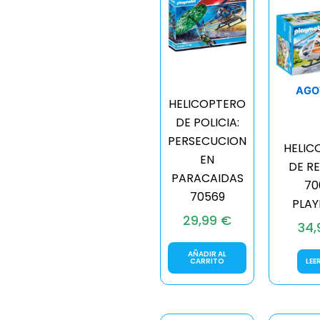
AGO
HELICOPTERO
DE POLICIA:
PERSECUCION
HELIC
EN
DE R
PARACAIDAS
70
70569
PLAY
29,99
€
34
AÑADIR AL
CARRITO
LEE