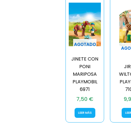
AGOTADO
AGO
JINETE CON
PONI
JI
MARIPOSA
WILT
PLAYMOBIL
PLAY
6971
71
7,50
€
9,
LEER MÁS
LEE