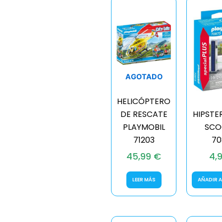
AGOTADO
HELICÓPTERO
DE RESCATE
HIPSTE
PLAYMOBIL
SCO
71203
70
45,99
€
4,
LEER MÁS
AÑADIR A