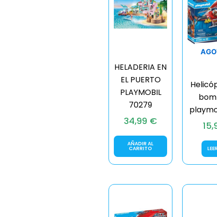
AGO
HELADERIA EN
EL PUERTO
Helicó
PLAYMOBIL
bom
70279
playmob
34,99
€
15
AÑADIR AL
CARRITO
LEE