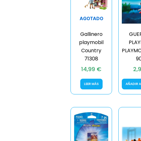
AGOTADO
Gallinero
GUE
playmobil
PLAY
Country
PLAYMO
71308
9
14,99
€
2,
LEER MÁS
AÑADIR A