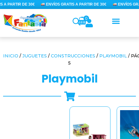
Ir
 A PARTIR DE 30€
ENVÍOS GRATIS A PARTIR DE 30€
ENVÍOS GRAT
al
contenido
0
INICIO
/
JUGUETES
/
CONSTRUCCIONES
/
PLAYMOBIL
/ PÁ
5
playmobil