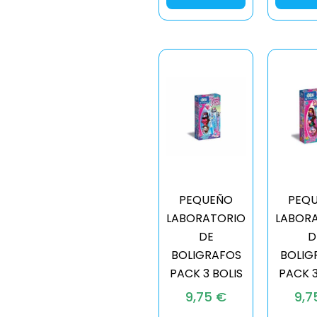
PEQUEÑO
PEQ
LABORATORIO
LABOR
DE
D
BOLIGRAFOS
BOLIG
PACK 3 BOLIS
PACK 3
9,75
€
9,