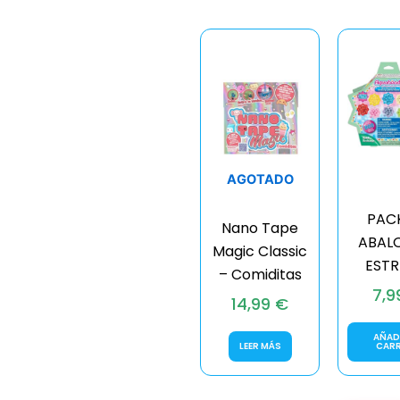
AGOTADO
PAC
Nano Tape
ABAL
Magic Classic
ESTR
– Comiditas
7,9
14,99
€
AÑADI
LEER MÁS
CAR