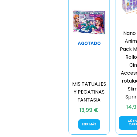
Nano 
Anim
AGOTADO
Pack M
Roll
Cin
Acceso
rotula
MIS TATUAJES
Sli
Y PEGATINAS
Spri
FANTASIA
14,
13,99
€
AÑADI
LEER MÁS
CAR