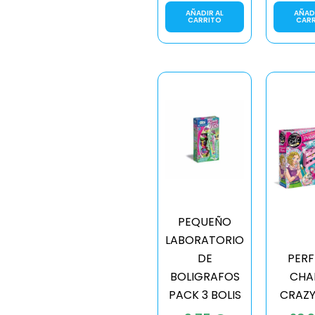
AÑADIR AL
AÑADI
CARRITO
CAR
PEQUEÑO
LABORATORIO
DE
PER
BOLIGRAFOS
CHA
PACK 3 BOLIS
CRAZY