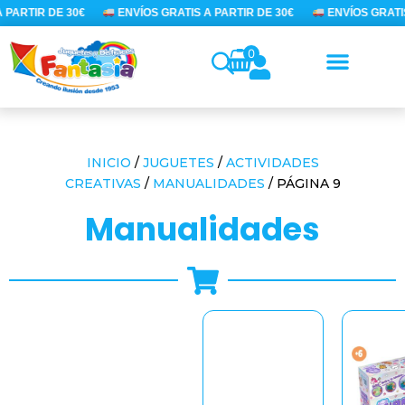
Ir
PARTIR DE 30€
ENVÍOS GRATIS A PARTIR DE 30€
ENVÍOS GRATIS 
al
contenido
0
INICIO
/
JUGUETES
/
ACTIVIDADES
CREATIVAS
/
MANUALIDADES
/ PÁGINA 9
manualidades