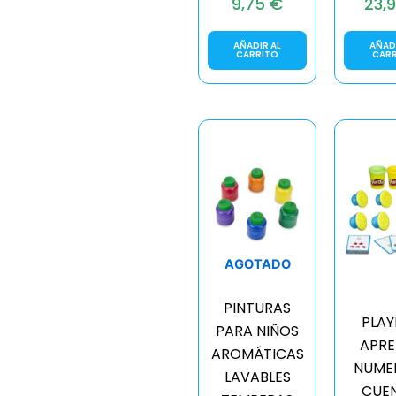
9,75
€
23,
AÑADIR AL
AÑADI
CARRITO
CAR
AGOTADO
PINTURAS
PLA
PARA NIÑOS
APR
AROMÁTICAS
NUME
LAVABLES
CUE