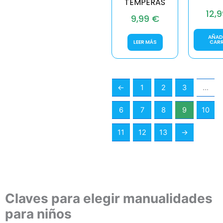
TEMPERAS
12,
9,99
€
AÑADI
LEER MÁS
CAR
←
1
2
3
…
6
7
8
9
10
11
12
13
→
Claves para elegir manualidades
para niños