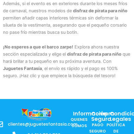
Además, si el evento es en exteriores durante los meses fríos
de carnaval, nuestros modelos de
disfraz de pirata para niño
permiten añadir capas interiores térmicas sin deformar la
silueta de la vestimenta, asegurando que el pequeño corsario
no pase frío mientras busca su botín.
¡No esperes a que el barco zarpe!
Explora ahora nuestra
sección especializada y elige el
disfraz de pirata para niño
que
hará brillar a tu pequeño en su próxima aventura. Con
Juguetes Fantasía
, el envío es rápido y el pago es 100%
seguro. ¡Haz clic y que empiece la búsqueda del tesoro!
Información
Compra
Condici
Segura
Legales
QUIENES
clientes@juguetesfantasia.com
PAGO
POLÍTICA
SOMOS
SEGURO
DE