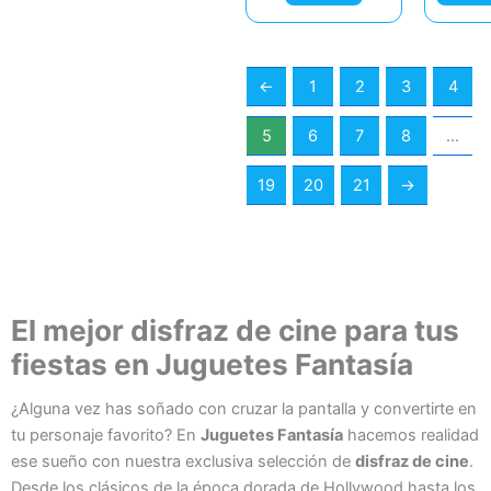
←
1
2
3
4
5
6
7
8
…
19
20
21
→
El mejor disfraz de cine para tus
fiestas en Juguetes Fantasía
¿Alguna vez has soñado con cruzar la pantalla y convertirte en
tu personaje favorito? En
Juguetes Fantasía
hacemos realidad
ese sueño con nuestra exclusiva selección de
disfraz de cine
.
Desde los clásicos de la época dorada de Hollywood hasta los