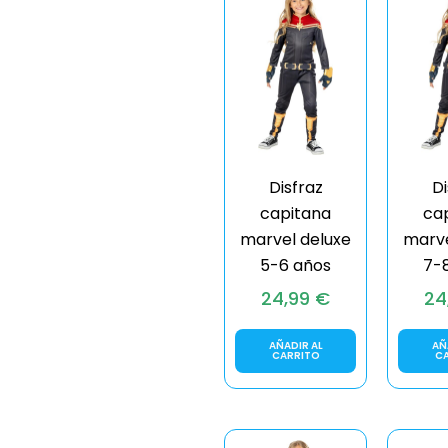
Disfraz
Di
capitana
ca
marvel deluxe
marve
5-6 años
7-
24,99
€
24
AÑADIR AL
AÑ
CARRITO
C