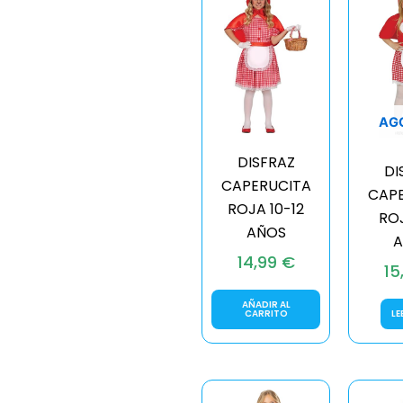
AG
DISFRAZ
DI
CAPERUCITA
CAP
ROJA 10-12
RO
AÑOS
A
14,99
€
15
AÑADIR AL
CARRITO
LE