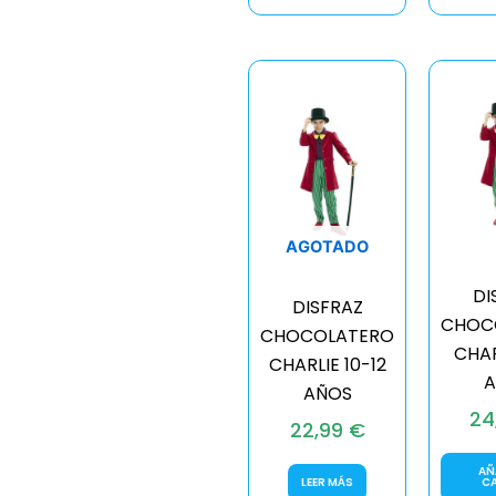
AGOTADO
DI
DISFRAZ
CHOC
CHOCOLATERO
CHAR
CHARLIE 10-12
A
AÑOS
24
22,99
€
AÑ
LEER MÁS
C