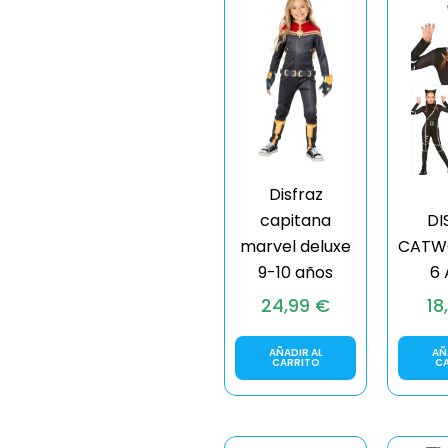
Disfraz
capitana
DI
marvel deluxe
CATW
9-10 años
6
24,99
€
18
AÑADIR AL
AÑ
CARRITO
C