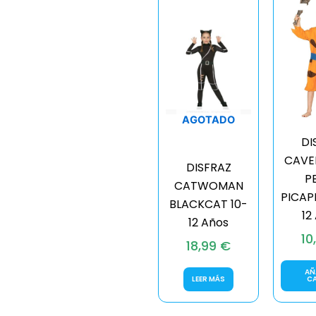
AGOTADO
DI
CAVE
DISFRAZ
P
CATWOMAN
PICAP
BLACKCAT 10-
12
12 Años
10
18,99
€
AÑ
LEER MÁS
C