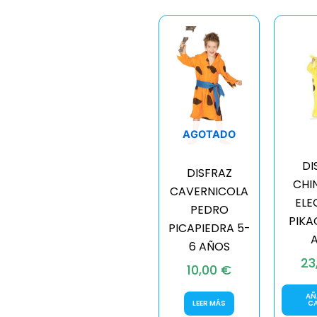
AGOTADO
DI
DISFRAZ
CHI
CAVERNICOLA
ELE
PEDRO
PIKA
PICAPIEDRA 5-
6 AÑOS
23
10,00
€
AÑ
LEER MÁS
C