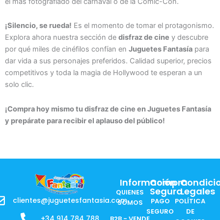
el más fotografiado del carnaval o de la Comic-Con.
¡Silencio, se rueda!
Es el momento de tomar el protagonismo.
Explora ahora nuestra sección de
disfraz de cine
y descubre
por qué miles de cinéfilos confían en
Juguetes Fantasía
para
dar vida a sus personajes preferidos. Calidad superior, precios
competitivos y toda la magia de Hollywood te esperan a un
solo clic.
¡Compra hoy mismo tu disfraz de cine en Juguetes Fantasía
y prepárate para recibir el aplauso del público!
Información
Compra
Condici
Segura
Legales
QUIENES
clientes@juguetesfantasia.com
PAGO
POLÍTICA
SOMOS
SEGURO
DE
+34 914 784 788
B2B - VENDE