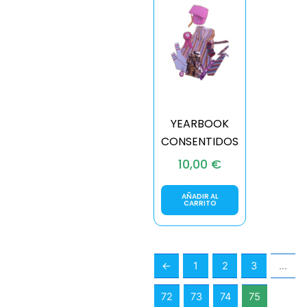
YEARBOOK
CONSENTIDOS
10,00
€
AÑADIR AL
CARRITO
←
1
2
3
…
72
73
74
75