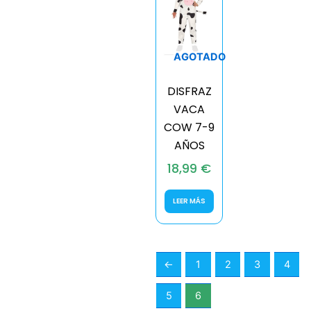
AGOTADO
DISFRAZ
VACA
COW 7-9
AÑOS
18,99
€
LEER MÁS
←
1
2
3
4
5
6