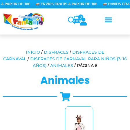
Ir
A PARTIR DE 30€
ENVÍOS GRATIS A PARTIR DE 30€
ENVÍOS GRATI
al
contenido
0
INICIO
/
DISFRACES
/
DISFRACES DE
CARNAVAL
/
DISFRACES DE CARNAVAL PARA NIÑOS (3-16
AÑOS)
/
ANIMALES
/ PÁGINA 6
animales