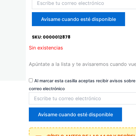
tu
correo
para
Avísame cuando esté disponible
unirte
a
la
SKU: 0000012878
lista
Sin existencias
de
espera
Apúntate a la lista y te avisaremos cuando vue
Al marcar esta casilla aceptas recibir avisos sobre 
correo electrónico
Introduce
tu
correo
para
Avísame cuando esté disponible
unirte
a
la