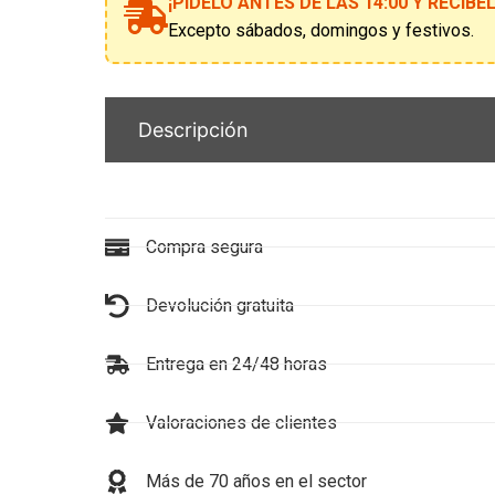
¡PÍDELO ANTES DE LAS 14:00 Y RECÍB
lista
de
Excepto sábados, domingos y festivos.
espera
Descripción
Compra segura
Devolución gratuita
Entrega en 24/48 horas
Valoraciones de clientes
Más de 70 años en el sector