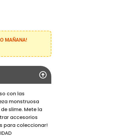
l
€.
ELO MAÑANA!
so con las
beza monstruosa
de slime. Mete la
trar accesorios
s para coleccionar!
NIDAD