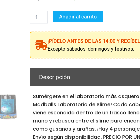
original
actua
Laboratorio
De
Slime
Añadir al carrito
era:
es:
Modelos
Surtidos
19,99 €.
5,00 
cantidad
¡PÍDELO ANTES DE LAS 14:00 Y RECÍB
Excepto sábados, domingos y festivos.
Descripción
Sumérgete en el laboratorio más asquero
Madballs Laboratorio de Slime! Cada ca
viene escondida dentro de un frasco lleno 
mano y rebusca entre el slime para encon
como gusanos y arañas. ¡Hay 4 personaje
Envío según disponibilidad. PRECIO POR U