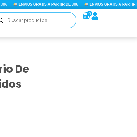
€
ENVÍOS GRATIS A PARTIR DE 30€
ENVÍOS GRATIS A PARTIR DE
queda
0
ductos
io De
idos
o