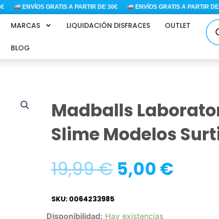
ENVÍOS GRATIS A PARTIR DE 30€
ENVÍOS GRATIS A PARTIR DE 30
Bús
MARCAS
LIQUIDACIÓN DISFRACES
OUTLET
de
pro
BLOG
Madballs Laborator
Slime Modelos Surt
El
El
19,99
€
5,00
€
precio
preci
SKU: 0064233985
Madballs
Disponibilidad:
Hay existencias