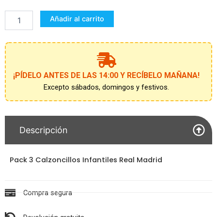
Calzoncillos
Single
Añadir al carrito
Jersey
3
Piezas
Real
Madrid
cantidad
¡PÍDELO ANTES DE LAS 14:00 Y RECÍBELO MAÑANA!
Excepto sábados, domingos y festivos.
Descripción
Pack 3 Calzoncillos Infantiles Real Madrid
Compra segura