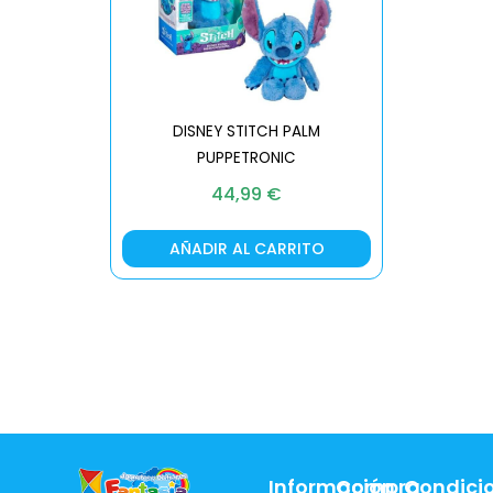
DISNEY STITCH PALM
PUPPETRONIC
REAL FX
44,99
€
AÑADIR AL CARRITO
AÑA
Información
Compra
Condici