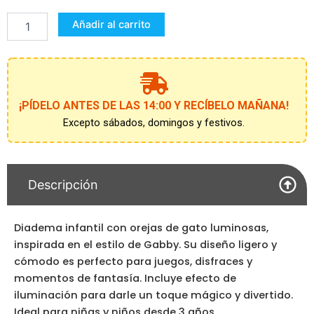
de
Añadir al carrito
Gato
con
Luz
cantidad
¡PÍDELO ANTES DE LAS 14:00 Y RECÍBELO MAÑANA!
Excepto sábados, domingos y festivos.
Descripción
Diadema infantil con orejas de gato luminosas,
inspirada en el estilo de Gabby. Su diseño ligero y
cómodo es perfecto para juegos, disfraces y
momentos de fantasía. Incluye efecto de
iluminación para darle un toque mágico y divertido.
Ideal para niñas y niños desde 3 años.