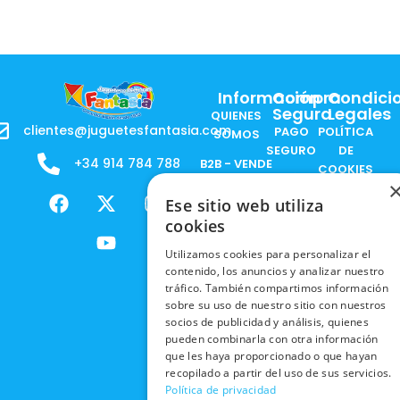
Información
Compra
Condici
Segura
Legales
QUIENES
clientes@juguetesfantasia.com
PAGO
POLÍTICA
SOMOS
SEGURO
DE
+34 914 784 788
B2B - VENDE
COOKIES
ENVÍOS
NUESTOS
F
X
Y
I
NACIONALES
POLÍTICAS
PRODUCTOS
Ese sitio web utiliza
a
-
o
n
DE
cookies
ENVÍOS
c
t
u
s
RESPONSABILIDAD
PRIVACIDAD
INTERNACIONALES
e
w
t
t
SOCIAL
Utilizamos cookies para personalizar el
EN RRSS
b
i
u
a
contenido, los anuncios y analizar nuestro
RECOGIDA
TRABAJA
POLÍTICA DE
o
t
b
g
tráfico. También compartimos información
EN TIENDA
CON
PRIVACIDAD
sobre su uso de nuestro sitio con nuestros
o
t
e
r
NOSOTROS
socios de publicidad y análisis, quienes
DEVOLUCIONES
k
e
a
CONDICIONES
pueden combinarla con otra información
Y CAMBIOS
NUESTRAS
r
m
DE COMPRA
que les haya proporcionado o que hayan
TIENDAS
CANCELAR
recopilado a partir del uso de sus servicios.
Política de privacidad
PEDIDO
BLACK