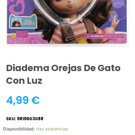
Diadema Orejas De Gato
Con Luz
4,99
€
SKU: 9819603088
Diadema
Disponibilidad:
Hay existencias
Orejas