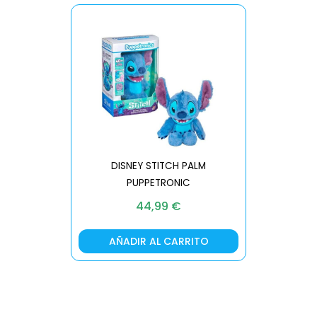
DISNEY STITCH PALM
PUPPETRONIC
REAL FX
44,99
€
AÑADIR AL CARRITO
AÑA