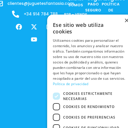
clientes@juguetesfantasia.com
PAGO
POLÍTICA
SOMOS
SEGURO
DE
+34 914 784 788
B2B - VENDE
COOKIES
ENVÍOS
NUESTOS
F
X
Y
I
Ese sitio web utiliza
NACIONALES
POLÍTICAS
PRODUCTOS
a
-
o
n
cookies
DE
ENVÍOS
c
t
u
s
RESPONSABILIDAD
PRIVACIDAD
Utilizamos cookies para personalizar el
INTERNACIONALES
e
w
t
t
SOCIAL
EN RRSS
contenido, los anuncios y analizar nuestro
b
i
u
a
RECOGIDA
TRABAJA
tráfico. También compartimos información
POLÍTICA DE
o
t
b
g
EN TIENDA
sobre su uso de nuestro sitio con nuestros
CON
PRIVACIDAD
o
t
e
r
socios de publicidad y análisis, quienes
NOSOTROS
DEVOLUCIONES
k
e
a
pueden combinarla con otra información
CONDICIONES
Y CAMBIOS
NUESTRAS
r
m
que les haya proporcionado o que hayan
DE COMPRA
TIENDAS
recopilado a partir del uso de sus servicios.
CANCELAR
Política de privacidad
PEDIDO
BLACK
COOKIES ESTRICTAMENTE
FRIDAY
NECESARIAS
CONTACTO
COOKIES DE RENDIMIENTO
COOKIES DE PREFERENCIAS
COOKIES DE FUNCIONALIDAD