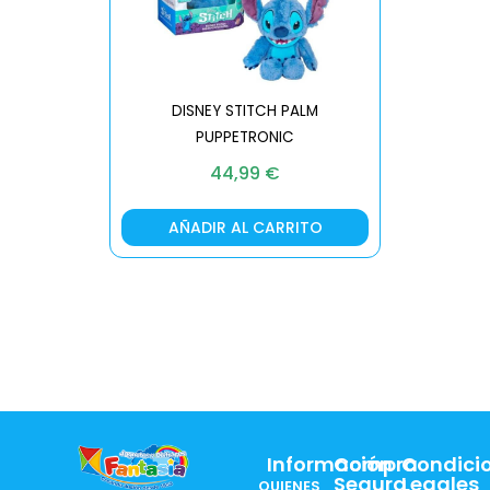
DISNEY STITCH PALM
PUPPETRONIC
REAL FX
44,99
€
AÑADIR AL CARRITO
AÑA
Información
Compra
Condici
Segura
Legales
QUIENES