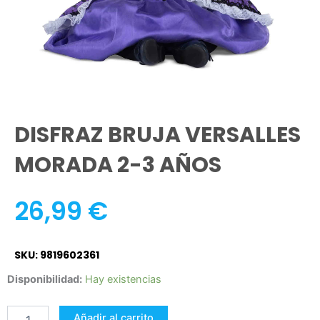
DISFRAZ BRUJA VERSALLES
MORADA 2-3 AÑOS
26,99
€
SKU: 9819602361
DISFRAZ
Disponibilidad:
Hay existencias
BRUJA
VERSALLES
Añadir al carrito
MORADA