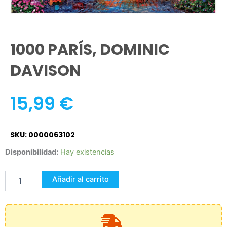
1000 PARÍS, DOMINIC
DAVISON
15,99
€
SKU: 0000063102
1000
Disponibilidad:
Hay existencias
PARÍS,
DOMINIC
Añadir al carrito
DAVISON
cantidad