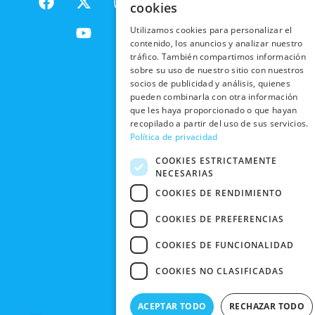
PRODUCTOS
cookies
a
-
o
n
DE
ENVÍOS
c
t
u
s
RESPONSABILIDAD
PRIVACIDAD
Utilizamos cookies para personalizar el
INTERNACIONALES
e
w
t
t
SOCIAL
EN RRSS
contenido, los anuncios y analizar nuestro
b
i
u
a
tráfico. También compartimos información
RECOGIDA
TRABAJA
POLÍTICA DE
o
t
b
g
sobre su uso de nuestro sitio con nuestros
EN TIENDA
CON
PRIVACIDAD
socios de publicidad y análisis, quienes
o
t
e
r
NOSOTROS
pueden combinarla con otra información
DEVOLUCIONES
k
e
a
CONDICIONES
que les haya proporcionado o que hayan
Y CAMBIOS
NUESTRAS
r
m
DE COMPRA
recopilado a partir del uso de sus servicios.
TIENDAS
CANCELAR
Política de privacidad
PEDIDO
BLACK
COOKIES ESTRICTAMENTE
FRIDAY
NECESARIAS
CONTACTO
COOKIES DE RENDIMIENTO
COOKIES DE PREFERENCIAS
COOKIES DE FUNCIONALIDAD
COOKIES NO CLASIFICADAS
ACEPTAR TODO
RECHAZAR TODO