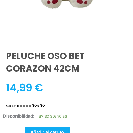
PELUCHE OSO BET
CORAZON 42CM
14,99
€
SKU: 0000032232
PELUCHE
Disponibilidad:
Hay existencias
OSO
BET
Añadir al carrito
CORAZON