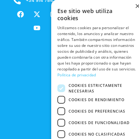
+34 914 784 788
B2B - VENDE
COOKIES
ENVÍOS
NUESTOS
F
X
Y
I
Ese sitio web utiliza
NACIONALES
POLÍTICAS
PRODUCTOS
a
-
o
n
cookies
DE
ENVÍOS
c
t
u
s
RESPONSABILIDAD
PRIVACIDAD
Utilizamos cookies para personalizar el
INTERNACIONALES
e
w
t
t
SOCIAL
EN RRSS
contenido, los anuncios y analizar nuestro
b
i
u
a
RECOGIDA
tráfico. También compartimos información
TRABAJA
POLÍTICA DE
o
t
b
g
sobre su uso de nuestro sitio con nuestros
EN TIENDA
CON
PRIVACIDAD
o
t
e
r
socios de publicidad y análisis, quienes
NOSOTROS
DEVOLUCIONES
k
e
a
pueden combinarla con otra información
CONDICIONES
Y CAMBIOS
que les haya proporcionado o que hayan
NUESTRAS
r
m
DE COMPRA
recopilado a partir del uso de sus servicios.
TIENDAS
CANCELAR
Política de privacidad
PEDIDO
BLACK
COOKIES ESTRICTAMENTE
FRIDAY
NECESARIAS
CONTACTO
COOKIES DE RENDIMIENTO
COOKIES DE PREFERENCIAS
COOKIES DE FUNCIONALIDAD
COOKIES NO CLASIFICADAS