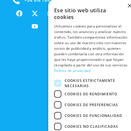
+34 914 784 788
B2B - VENDE
COOKIES
ENVÍOS
NUESTOS
F
X
Y
I
Ese sitio web utiliza
NACIONALES
POLÍTICAS
PRODUCTOS
a
-
o
n
cookies
DE
ENVÍOS
c
t
u
s
RESPONSABILIDAD
PRIVACIDAD
Utilizamos cookies para personalizar el
INTERNACIONALES
e
w
t
t
SOCIAL
EN RRSS
contenido, los anuncios y analizar nuestro
b
i
u
a
RECOGIDA
tráfico. También compartimos información
TRABAJA
POLÍTICA DE
o
t
b
g
sobre su uso de nuestro sitio con nuestros
EN TIENDA
CON
PRIVACIDAD
o
t
e
r
socios de publicidad y análisis, quienes
NOSOTROS
DEVOLUCIONES
k
e
a
pueden combinarla con otra información
CONDICIONES
Y CAMBIOS
que les haya proporcionado o que hayan
NUESTRAS
r
m
DE COMPRA
recopilado a partir del uso de sus servicios.
TIENDAS
CANCELAR
Política de privacidad
PEDIDO
BLACK
COOKIES ESTRICTAMENTE
FRIDAY
NECESARIAS
CONTACTO
COOKIES DE RENDIMIENTO
COOKIES DE PREFERENCIAS
COOKIES DE FUNCIONALIDAD
COOKIES NO CLASIFICADAS