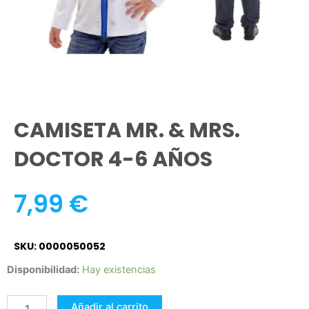
CAMISETA MR. & MRS.
DOCTOR 4-6 AÑOS
7,99
€
SKU: 0000050052
CAMISETA
Disponibilidad:
Hay existencias
MR.
&
Añadir al carrito
MRS.